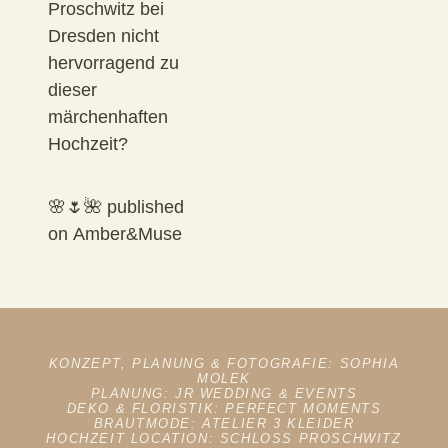
Proschwitz bei
Dresden nicht
hervorragend zu
dieser
märchenhaften
Hochzeit?
🌸🌷🌺 published
on
Amber&Muse
KONZEPT, PLANUNG & FOTOGRAFIE:
SOPHIA
MOLEK
PLANUNG:
JR WEDDING & EVENTS
DEKO & FLORISTIK:
PERFECT MOMENTS
BRAUTMODE:
ATELIER 3 KLEIDER
HOCHZEIT LOCATION:
SCHLOSS PROSCHWITZ