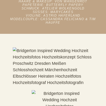
HAARE & MAKEUP:
VON WANGENROT
PAPETERIE:
BUTTERFLY PAPERY
SCHMUCK:
ATELIER WOLKENGOLD
SÜSSES:
MARYCAKES
VIOLINE:
ASTRID HAFERLAND
MODELCOUPLE: CASSANDRA FELICIANO & TIM
HAUFFE