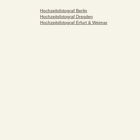
Hochzeitsfotograf Berlin
Hochzeitsfotograf Dresden
Hochzeitsfotograf Erfurt & Weimar
Über mich
Leistungen
UNTERMENÜ
UMSCHALTEN
Hochzeitsreportage
Standesamtbegleitung
Familien- und Paarshootings
Portfolio
Ratgeber